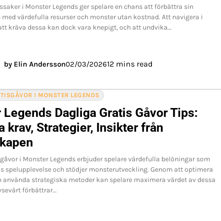
ssaker i Monster Legends ger spelare en chans att förbättra sin
 med värdefulla resurser och monster utan kostnad. Att navigera i
att kräva dessa kan dock vara knepigt, och att undvika…
12 mins read
by Elin Andersson
02/03/2026
ATISGÅVOR I MONSTER LEGENDS
 Legends Dagliga Gratis Gåvor Tips:
a krav, Strategier, Insikter från
kapen
 gåvor i Monster Legends erbjuder spelare värdefulla belöningar som
as spelupplevelse och stödjer monsterutveckling. Genom att optimera
h använda strategiska metoder kan spelare maximera värdet av dessa
vsevärt förbättrar…