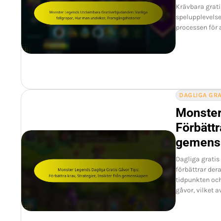
Krävbara grati
spelupplevelse
processen för 
DAGLIGA GR
Monster
Förbättr
gemens
Dagliga gratis
förbättrar der
tidpunkten oc
gåvor, vilket a