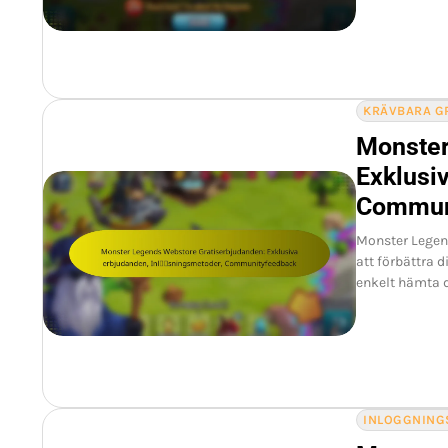
KRÄVBARA G
Monster
Exklusi
Commun
Monster Legen
att förbättra 
enkelt hämta d
INLOGGNING