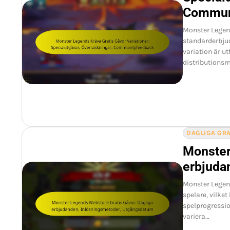
Commun
Monster Legend
standarderbjud
variation är u
distributions
DAGLIGA GR
Monster
erbjuda
Monster Legend
spelare, vilke
spelprogressio
variera…