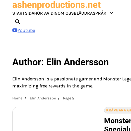
ashenproductions.net
Skip
to
STARTSIDA
HÖR AV DIG
OM OSS
BLÄDDRA
SPRÅK
content
Youtube
Author:
Elin Andersson
Elin Andersson is a passionate gamer and Monster Legen
maximizing free rewards in the game.
Home
Elin Andersson
Page 2
KRÄVBARA G
Monster
Specialu