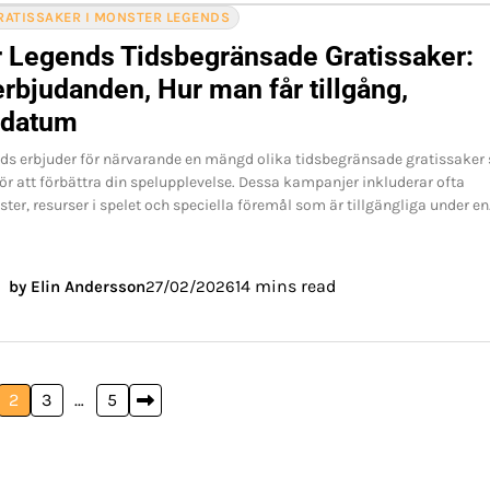
RATISSAKER I MONSTER LEGENDS
 Legends Tidsbegränsade Gratissaker:
rbjudanden, Hur man får tillgång,
sdatum
ds erbjuder för närvarande en mängd olika tidsbegränsade gratissaker
ör att förbättra din spelupplevelse. Dessa kampanjer inkluderar ofta
ter, resurser i spelet och speciella föremål som är tillgängliga under e
14 mins read
by Elin Andersson
27/02/2026
2
3
…
5