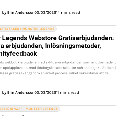
14 mins read
by Elin Andersson
03/03/2026
RATISSAKER I MONSTER LEGENDS
 Legends Webstore Gratiserbjudanden:
va erbjudanden, Inlösningsmetoder,
ityfeedback
ds webbutik erbjuder en rad exklusiva erbjudanden som är utformade f
din spelupplevelse, med tidsbegränsade rabatter och spelobjekt. Spelare
essa gratissaker genom en enkel process, vilket säkerställer att de…
11 mins read
by Elin Andersson
03/03/2026
SBELÖNINGAR I MONSTER LEGENDS