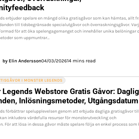
ityfeedback
s erbjuder spelare en mängd olika gratisgåvor som kan hämtas, allt f
anden till tidsbegränsade specialutgåvor och överraskningsgåvor. Var
tformad för att öka spelengagemanget och innehåller unika belöningar 
metoder som uppmuntrar…
14 mins read
by Elin Andersson
04/03/2026
ATISGÅVOR I MONSTER LEGENDS
 Legends Webstore Gratis Gåvor: Dagli
nden, Inlösningsmetoder, Utgångsdatum
s förbättrar spelupplevelsen genom att erbjuda dagliga gratisgåvor til
t kan inkludera värdefulla resurser för monsterutveckling och
n. För att lösa in dessa gåvor måste spelare följa en enkel process som