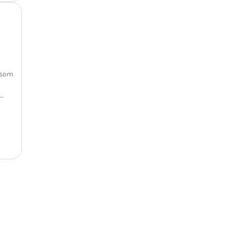
 som
n…