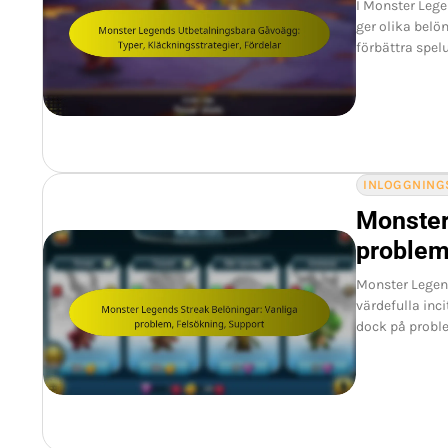
I Monster Lege
ger olika belö
förbättra spel
INLOGGNING
Monster
problem
Monster Legen
värdefulla in
dock på proble