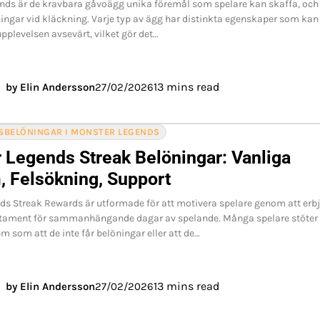
nds är de kravbara gåvoägg unika föremål som spelare kan skaffa, och
ningar vid kläckning. Varje typ av ägg har distinkta egenskaper som kan
upplevelsen avsevärt, vilket gör det…
13 mins read
by Elin Andersson
27/02/2026
SBELÖNINGAR I MONSTER LEGENDS
 Legends Streak Belöningar: Vanliga
, Felsökning, Support
ds Streak Rewards är utformade för att motivera spelare genom att erb
citament för sammanhängande dagar av spelande. Många spelare stöter
m som att de inte får belöningar eller att de…
13 mins read
by Elin Andersson
27/02/2026