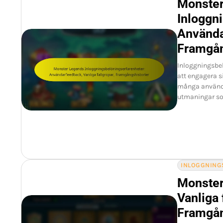
Monste
Inloggn
Använda
Framgån
Inloggningsbel
att engagera s
många använda
utmaningar s
INLOGGNING
Monster
Vanliga 
Framgån