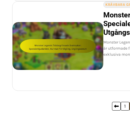
KRÄVBARA G
Monster
Speciale
Utgång
Monster Legen
är utformade f
exklusiva mons
Posts
1
pagination