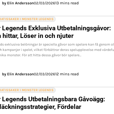
13 mins read
by Elin Andersson
02/03/2026
RATISSAKER I MONSTER LEGENDS
 Legends Exklusiva Utbetalningsgåvor:
hittar, Löser in och njuter
s exklusiva belöningar är speciella gåvor som spelare kan få genom o
kampanjer i spelet, vilket förbättrar deras spelupplevelse med värdefu
nika monster. För att hitta dessa gåvor bör spelare…
12 mins read
by Elin Andersson
02/03/2026
RATISSAKER I MONSTER LEGENDS
 Legends Utbetalningsbara Gåvoägg:
läckningsstrategier, Fördelar