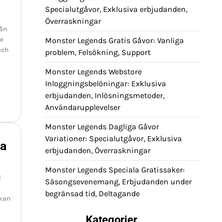
Specialutgåvor, Exklusiva erbjudanden,
Överraskningar
rån
je
Monster Legends Gratis Gåvor: Vanliga
och
problem, Felsökning, Support
Monster Legends Webstore
Inloggningsbelöningar: Exklusiva
erbjudanden, Inlösningsmetoder,
Användarupplevelser
Monster Legends Dagliga Gåvor
Variationer: Specialutgåvor, Exklusiva
ga
erbjudanden, Överraskningar
Monster Legends Speciala Gratissaker:
l
Säsongsevenemang, Erbjudanden under
begränsad tid, Deltagande
 kan
Kategorier