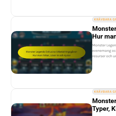
KRÄVBARA G
Monster
Hur man 
Monster Legend
evenemang och 
resurser och u
KRÄVBARA G
Monster
Typer, K