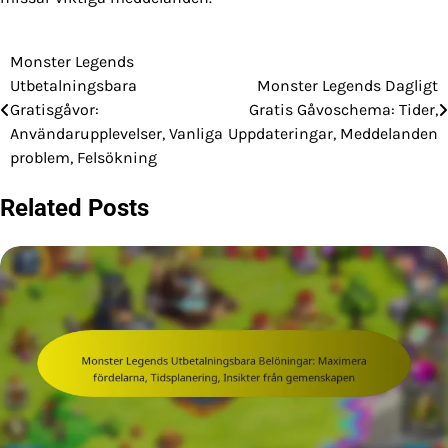
Monster Legends
Post
Utbetalningsbara
Monster Legends Dagligt
navigation
Gratisgåvor:
Gratis Gåvoschema: Tider,
Användarupplevelser, Vanliga
Uppdateringar, Meddelanden
problem, Felsökning
Related Posts