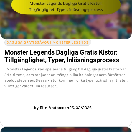
DAGLIGA GRATISGÅVOR I MONSTER LEGENDS
Monster Legends Dagliga Gratis Kistor:
Tillgänglighet, Typer, Inlösningsprocess
I Monster Legends kan spelare få tillgång till dagliga gratis kistor var
24:e timme, som erbjuder en mängd olika belöningar som förbättrar
spelupplevelsen. Dessa kistor kommer i olika typer och sällsyntheter,
vilket ger värdefulla resurser…
by Elin Andersson
25/02/2026