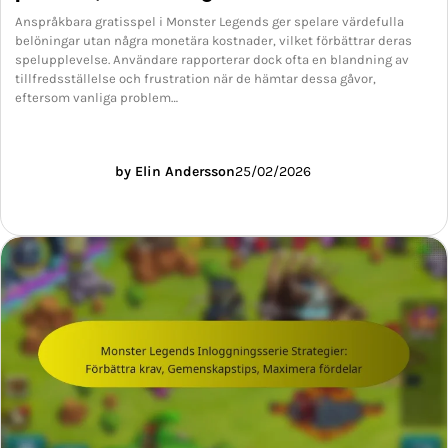
Anspråkbara gratisspel i Monster Legends ger spelare värdefulla
belöningar utan några monetära kostnader, vilket förbättrar deras
spelupplevelse. Användare rapporterar dock ofta en blandning av
tillfredsställelse och frustration när de hämtar dessa gåvor,
eftersom vanliga problem…
by Elin Andersson
25/02/2026