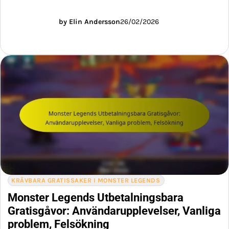
by Elin Andersson
26/02/2026
KRÄVBARA GRATISSAKER I MONSTER LEGENDS
Monster Legends Utbetalningsbara
Gratisgåvor: Användarupplevelser, Vanliga
problem, Felsökning