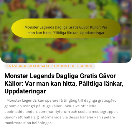
KRÄVBARA GRATISSAKER I MONSTER LEGENDS
Monster Legends Dagliga Gratis Gåvor
Källor: Var man kan hitta, Pålitliga länkar,
Uppdateringar
I Monster Legends kan spelare få tillgång till dagliga gratisgåvor
genom en mängd pålitliga källor, inklusive officiella
spelmeddelanden, communityforum och sociala mediegrupper.
Genom att hålla sig informerade via dessa kanaler kan spelare
maximera sina belöningar…