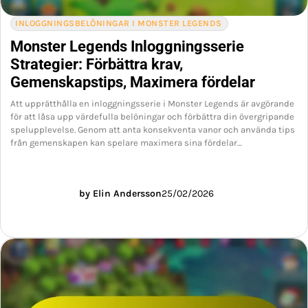
INLOGGNINGSBELÖNINGAR I MONSTER LEGENDS
Monster Legends Inloggningsserie
Strategier: Förbättra krav,
Gemenskapstips, Maximera fördelar
Att upprätthålla en inloggningsserie i Monster Legends är avgörande
för att låsa upp värdefulla belöningar och förbättra din övergripande
spelupplevelse. Genom att anta konsekventa vanor och använda tips
från gemenskapen kan spelare maximera sina fördelar…
by Elin Andersson
25/02/2026