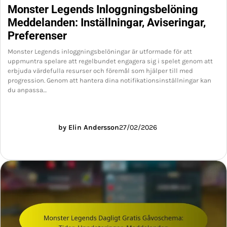
Monster Legends Inloggningsbelöning
Meddelanden: Inställningar, Aviseringar,
Preferenser
Monster Legends inloggningsbelöningar är utformade för att
uppmuntra spelare att regelbundet engagera sig i spelet genom att
erbjuda värdefulla resurser och föremål som hjälper till med
progression. Genom att hantera dina notifikationsinställningar kan
du anpassa…
by Elin Andersson
27/02/2026