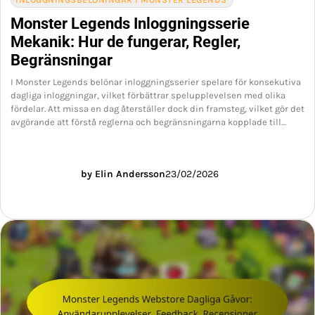
INLOGGNINGSBELÖNINGAR I MONSTER LEGENDS
Monster Legends Inloggningsserie
Mekanik: Hur de fungerar, Regler,
Begränsningar
I Monster Legends belönar inloggningsserier spelare för konsekutiva
dagliga inloggningar, vilket förbättrar spelupplevelsen med olika
fördelar. Att missa en dag återställer dock din framsteg, vilket gör det
avgörande att förstå reglerna och begränsningarna kopplade till…
by Elin Andersson
23/02/2026